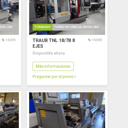
OVIL CNC
TORNEADO
TORNO DE CABEZAL MOVIL CNC
TRAUB TNL 18/7B
8
16309
16308
EJES
Disponible ahora
Más informaciones
Preguntar por el precio