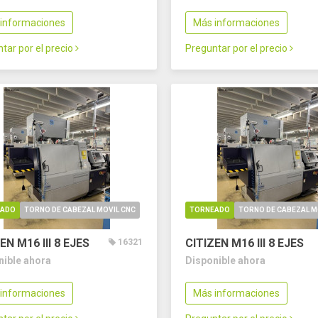
informaciones
Más informaciones
tar por el precio
Preguntar por el precio
EADO
TORNO DE CABEZAL MOVIL CNC
TORNEADO
TORNO DE CABEZAL M
EN M16 III
8 EJES
CITIZEN M16 III
8 EJES
16321
nible ahora
Disponible ahora
informaciones
Más informaciones