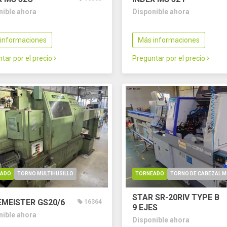
nible ahora
Disponible ahora
informaciones
Más informaciones
tar por el precio
Preguntar por el precio
EADO
TORNO MULTIHUSILLO
TORNEADO
TORNO DE CABEZAL M
STAR SR-20RIV TYPE B
EMEISTER GS20/6
16364
9 EJES
nible ahora
Disponible ahora