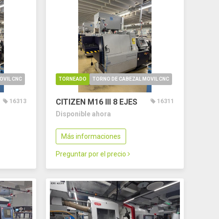
OVIL CNC
TORNEADO
TORNO DE CABEZAL MOVIL CNC
CITIZEN M16 III
8 EJES
16313
16311
Disponible ahora
Más informaciones
Preguntar por el precio