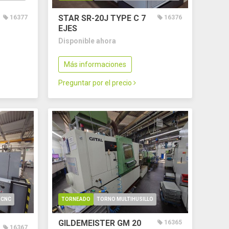
STAR SR-20J TYPE C
7
16377
16376
EJES
Disponible ahora
Más informaciones
Preguntar por el precio
 CNC
TORNEADO
TORNO MULTIHUSILLO
GILDEMEISTER GM 20
16365
16367