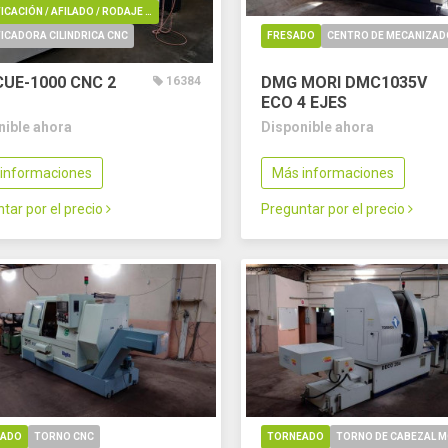
RECTIFICACIÓN / AFILADO / RODAJE / REBARBADO / PULIDO
ICADORA CILINDRICA CNC
FRESADO
CENTRO DE MECANIZAD
CUE-1000 CNC
2
DMG MORI DMC1035V
16384
ECO
4 EJES
nible ahora
Disponible ahora
informaciones
Más informaciones
tar por el precio
Preguntar por el precio
EADO
TORNO CNC
TORNEADO
TORNO DE CABEZAL M