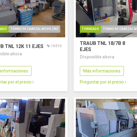
EADO
TORNO DE CABEZAL MOVIL CNC
TORNEADO
TORNO DE CABEZAL M
TRAUB TNL 18/7B
8
B TNL 12K
11 EJES
16310
EJES
nible ahora
Disponible ahora
informaciones
Más informaciones
tar por el precio
Preguntar por el precio