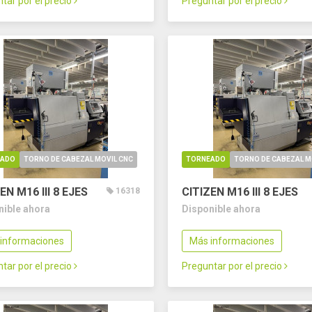
tar por el precio
Preguntar por el precio
EADO
TORNO DE CABEZAL MOVIL CNC
TORNEADO
TORNO DE CABEZAL M
EN M16 III
8 EJES
CITIZEN M16 III
8 EJES
16318
nible ahora
Disponible ahora
informaciones
Más informaciones
tar por el precio
Preguntar por el precio