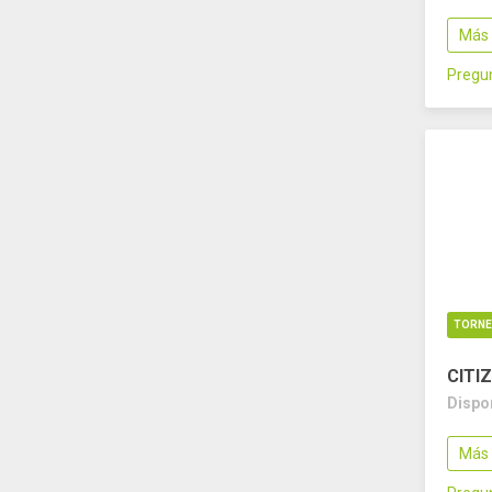
Más 
Pregun
TORN
CITIZ
Dispo
Más 