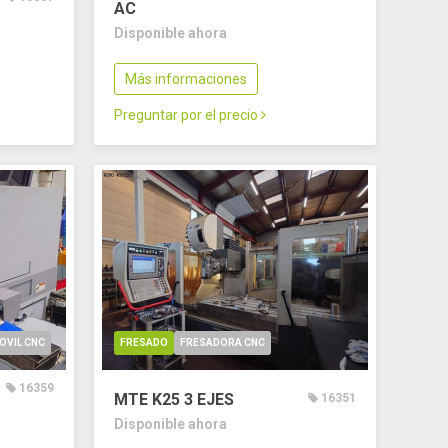
AC
Disponible ahora
Más informaciones
Preguntar por el precio
OVIL CNC
FRESADO
FRESADORA CNC
16359
MTE K25
3 EJES
16351
Disponible ahora