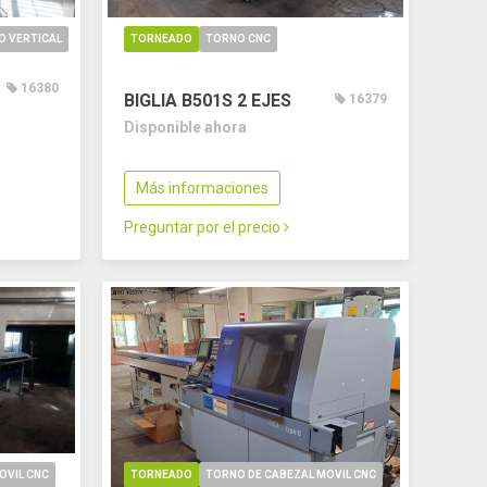
O VERTICAL
TORNEADO
TORNO CNC
16380
BIGLIA B501S
2 EJES
16379
Disponible ahora
Más informaciones
Preguntar por el precio
OVIL CNC
TORNEADO
TORNO DE CABEZAL MOVIL CNC