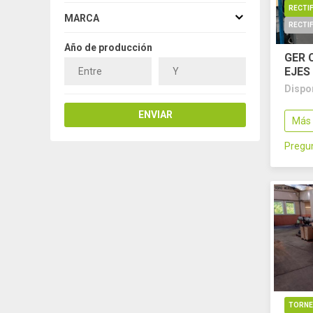
MARCA
RECTIF
Año de producción
GER 
EJES
Dispo
ENVIAR
Más 
Pregun
TORN