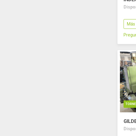
Dispo
Más 
Pregun
TORN
GILD
Dispo