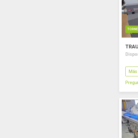
TORN
TRAU
Dispo
Más 
Pregun