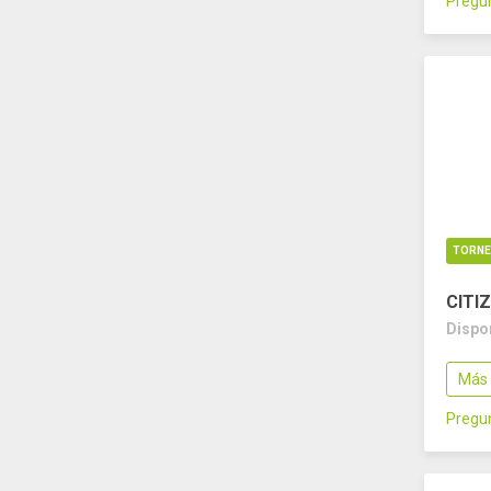
Pregun
TORN
CITIZ
Dispo
Más 
Pregun