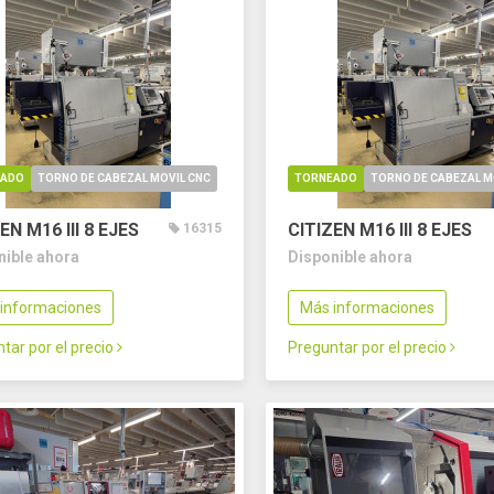
EADO
TORNO DE CABEZAL MOVIL CNC
TORNEADO
TORNO DE CABEZAL M
EN M16 III
8 EJES
CITIZEN M16 III
8 EJES
16315
nible ahora
Disponible ahora
informaciones
Más informaciones
tar por el precio
Preguntar por el precio