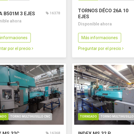
TORNOS DÉCO 26A
10
IA B501M
3 EJES
16378
EJES
nible ahora
Disponible ahora
informaciones
Más informaciones
tar por el precio
Preguntar por el precio
EADO
TORNO MULTIHUSILLO CNC
TORNEADO
TORNO MULTIHUSILLO
X MS 32C
INDEX MS 32 P
16368