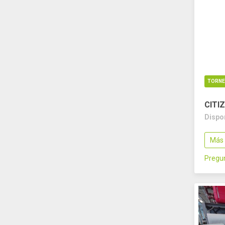
TORN
CITIZ
Dispo
Más 
Pregun