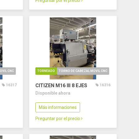
Preguntar por el precio
OVIL CNC
TORNEADO
TORNO DE CABEZAL MOVIL CNC
CITIZEN M16 III
8 EJES
16317
16316
Disponible ahora
Más informaciones
Preguntar por el precio