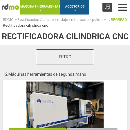
Panel de gestión de cookies
MÁQUINAS-HERRAMIENTAS
ACCESORIOS
RDMO
>
Rectificación / afilado / rodaje / rebarbado / pulido
>
REGRESO
Rectificadora cilindrica cnc
RECTIFICADORA CILINDRICA CNC
FILTRO
12 Máquinas herramientas de segunda mano