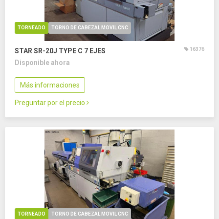
TORNEADO
TORNO DE CABEZAL MOVIL CNC
16376
STAR SR-20J TYPE C
7 EJES
Disponible ahora
Más informaciones
Preguntar por el precio
TORNEADO
TORNO DE CABEZAL MOVIL CNC