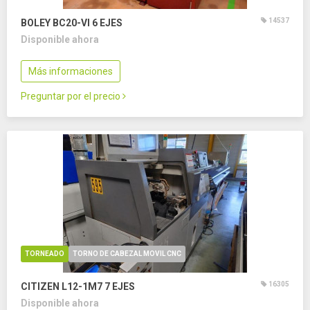
14537
BOLEY BC20-VI
6 EJES
Disponible ahora
Más informaciones
Preguntar por el precio
TORNEADO
TORNO DE CABEZAL MOVIL CNC
16305
CITIZEN L12-1M7
7 EJES
Disponible ahora