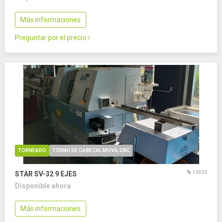
Más informaciones
Preguntar por el precio
TORNEADO
TORNO DE CABEZAL MOVIL CNC
14033
STAR SV-32
9 EJES
Disponible ahora
Más informaciones