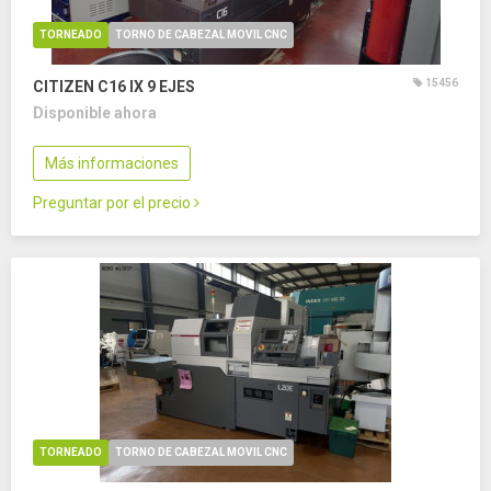
TORNEADO
TORNO DE CABEZAL MOVIL CNC
15456
CITIZEN C16 IX
9 EJES
Disponible ahora
Más informaciones
Preguntar por el precio
TORNEADO
TORNO DE CABEZAL MOVIL CNC