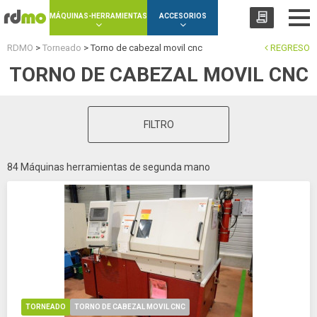
Panel de gestión de cookies
MÁQUINAS-HERRAMIENTAS
ACCESORIOS
RDMO
>
Torneado
>
Torno de cabezal movil cnc
REGRESO
TORNO DE CABEZAL MOVIL CNC
FILTRO
84 Máquinas herramientas de segunda mano
TORNEADO
TORNO DE CABEZAL MOVIL CNC