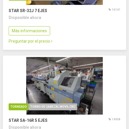
16141
STAR SR-32J
7 EJES
Disponible ahora
Más informaciones
Preguntar por el precio
TORNEADO
TORNO DE CABEZAL MOVIL CNC
14908
STAR SA-16R
5 EJES
Disponible ahora