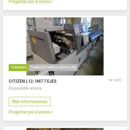
Preguntar por el precio
TORNEADO
TORNO DE CABEZAL MOVIL CNC
16303
CITIZEN L12-1M7
7 EJES
Disponible ahora
Más informaciones
Preguntar por el precio