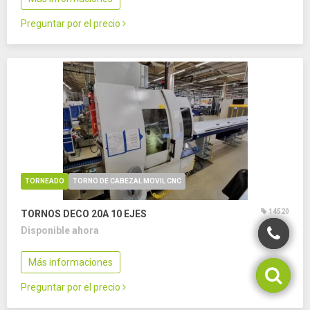
Preguntar por el precio
TORNEADO
TORNO DE CABEZAL MOVIL CNC
14520
TORNOS DECO 20A
10 EJES
Disponible ahora
Más informaciones
Preguntar por el precio