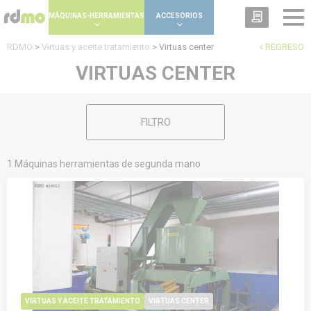
Panel de gestión de cookies
MÁQUINAS-HERRAMIENTAS
ACCESORIOS
RDMO
>
Virtuas y aceite tratamiento
>
Virtuas center
REGRESO
VIRTUAS CENTER
FILTRO
1 Máquinas herramientas de segunda mano
VIRTUAS Y ACEITE TRATAMIENTO
VIRTUAS CENTER