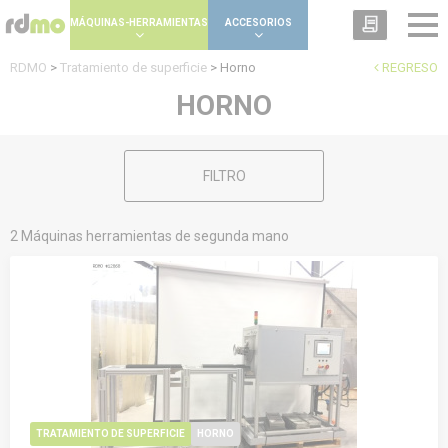
Panel de gestión de cookies
MÁQUINAS-HERRAMIENTAS
ACCESORIOS
RDMO
>
Tratamiento de superficie
>
Horno
REGRESO
HORNO
FILTRO
2 Máquinas herramientas de segunda mano
TRATAMIENTO DE SUPERFICIE
HORNO