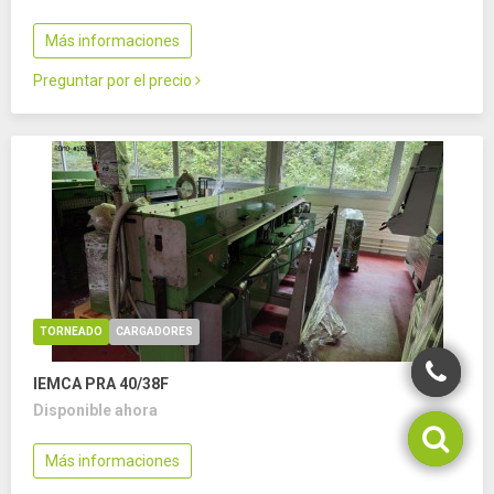
Más informaciones
Preguntar por el precio
TORNEADO
CARGADORES
16266
IEMCA PRA 40/38F
Disponible ahora
Más informaciones