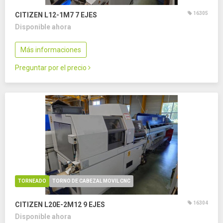
16305
CITIZEN L12-1M7
7 EJES
Disponible ahora
Más informaciones
Preguntar por el precio
TORNEADO
TORNO DE CABEZAL MOVIL CNC
16304
CITIZEN L20E-2M12
9 EJES
Disponible ahora