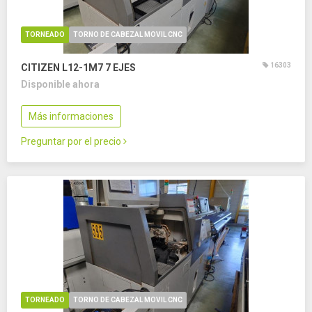
TORNEADO
TORNO DE CABEZAL MOVIL CNC
16303
CITIZEN L12-1M7
7 EJES
Disponible ahora
Más informaciones
Preguntar por el precio
TORNEADO
TORNO DE CABEZAL MOVIL CNC