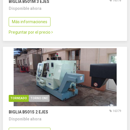
16378
BIGLIA B501M
3 EJES
Disponible ahora
Más informaciones
Preguntar por el precio
TORNEADO
TORNO CNC
16379
BIGLIA B501S
2 EJES
Disponible ahora