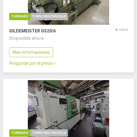
TORNEADO
TORNO MULTIHUSILLO
16364
GILDEMEISTER GS20/6
Disponible ahora
Más informaciones
Preguntar por el precio
TORNEADO
TORNO MULTIHUSILLO