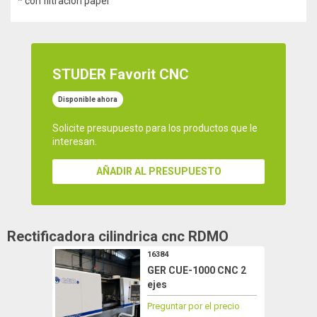
* con filtración papel
STUDER Favorit CNC
Disponible ahora
Solicite presupuesto para los productos que le
interesan.
AÑADIR AL PRESUPUESTO
Rectificadora cilindrica cnc
RDMO
16384
GER CUE-1000 CNC 2
ejes
Preguntar por el precio