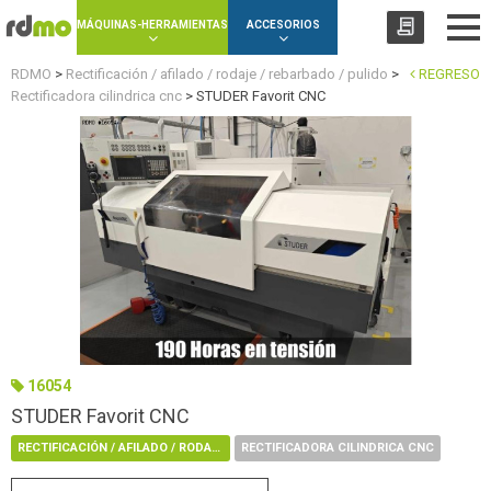
Panel de gestión de cookies
MÁQUINAS-HERRAMIENTAS
ACCESORIOS
RDMO
>
Rectificación / afilado / rodaje / rebarbado / pulido
>
REGRESO
Rectificadora cilindrica cnc
>
STUDER Favorit CNC
16054
STUDER Favorit CNC
RECTIFICACIÓN / AFILADO / RODAJE / REBARBADO / PULIDO
RECTIFICADORA CILINDRICA CNC