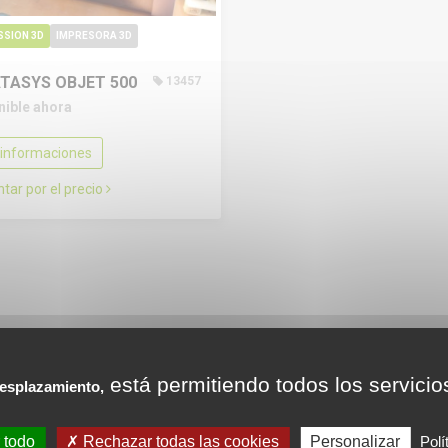
SSION 3D
IMPRESORA 3D
TASYS OBJET 500
13457
nible ahora
informaciones
tar por el precio
está permitiendo todos los servicio
esplazamiento,
 todo
Rechazar todas las cookies
Personalizar
Polí