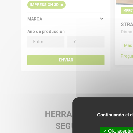
IMPRESSION 3D
IMPRE
MARCA
STRA
Año de producción
Dispo
Más 
Pregun
ENVIAR
MÁQUINAS
HERRAMIENTAS DE
Continuando el d
SEGUNDA MANO
OK, aceptar