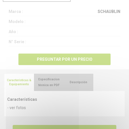
Marca :
SCHAUBLIN
Modelo :
Año :
N° Serie :
PREGUNTAR POR UN PRECIO
Especificacion
Características &
Descripción
Equipamiento
técnica en PDF
Características
- ver fotos