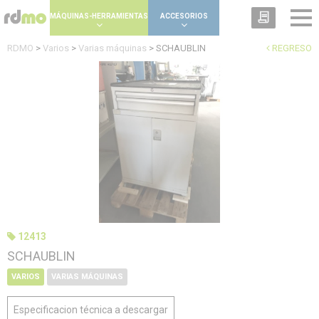
Panel de gestión de cookies
MÁQUINAS-HERRAMIENTAS
ACCESORIOS
RDMO
>
Varios
>
Varias máquinas
>
SCHAUBLIN
REGRESO
12413
SCHAUBLIN
VARIOS
VARIAS MÁQUINAS
Especificacion técnica a descargar