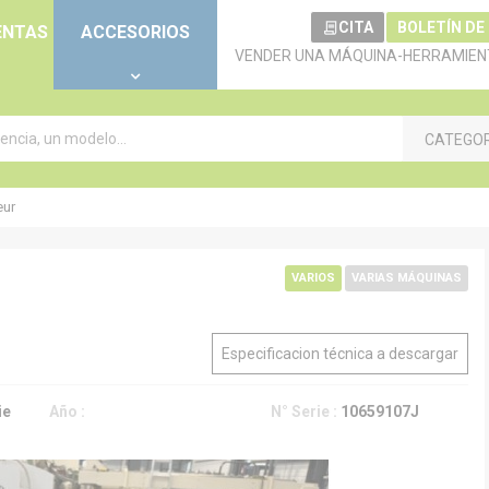
CITA
BOLETÍN DE
ENTAS
ACCESORIOS
VENDER UNA MÁQUINA-HERRAMIEN
CATEGO
eur
VARIOS
VARIAS MÁQUINAS
Especificacion técnica a descargar
ie
Año :
N° Serie :
10659107J