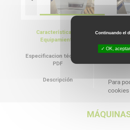
Características &
Continuando el d
Característica
Equipamiento
- Temperatura m
- Modelo de bañ
OK, aceptar
- Volumen del ba
Especificacion técnica en
- Refrigeración 
PDF
Descripción
Para pod
cookies
MÁQUINAS