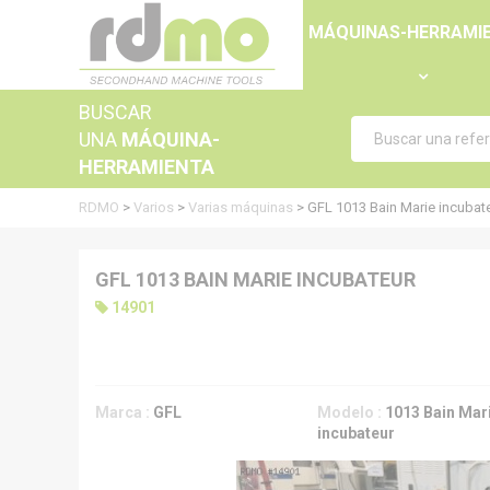
Panel de gestión de cookies
MÁQUINAS-HERRAMI
BUSCAR
UNA
MÁQUINA-
HERRAMIENTA
RDMO
>
Varios
>
Varias máquinas
>
GFL 1013 Bain Marie incubat
GFL 1013 BAIN MARIE INCUBATEUR
14901
Marca :
GFL
Modelo :
1013 Bain Mar
incubateur