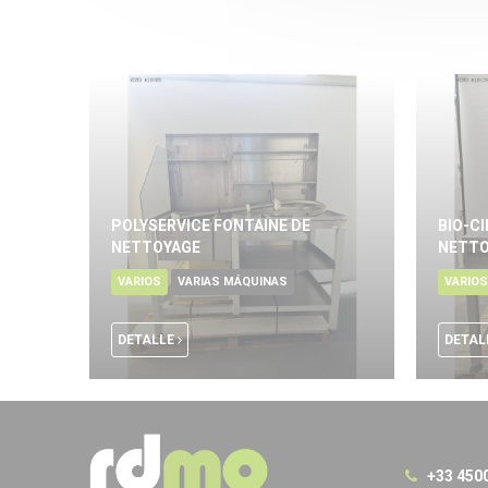
POLYSERVICE FONTAINE DE
BIO-C
NETTOYAGE
NETTO
VARIOS
VARIAS MÁQUINAS
VARIOS
DETALLE
DETAL
+33 450