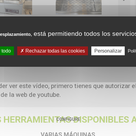
está permitiendo todos los servicio
esplazamiento,
s
áxima del baño calefactor : 99.9 [°C]
era calefactada : baño de agua/líquido
 todo
Rechazar todas las cookies
Personalizar
Polí
ño de calentamiento: : 14 [l]
: No
er ver este vídeo, primero tienes que autorizar e
 de la web de youtube.
 HERRAMIENTAS DISPONIBLES A
CONFIGURE
VARIAS MÁQUINAS