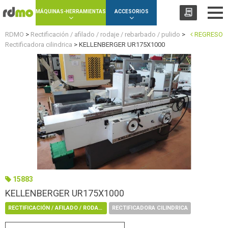
Panel de gestión de cookies
MÁQUINAS-HERRAMIENTAS
ACCESORIOS
RDMO
>
Rectificación / afilado / rodaje / rebarbado / pulido
>
REGRESO
Rectificadora cilindrica
>
KELLENBERGER UR175X1000
15883
KELLENBERGER UR175X1000
RECTIFICACIÓN / AFILADO / RODAJE / REBARBADO / PULIDO
RECTIFICADORA CILINDRICA