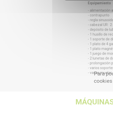
Equipamiento
- alimentación 
- contrapunto
- regla sinusoid
- cabezal UR : 2
- depósito de l
- 1 husillo de re
- 1 soporte de d
- 1 plato de 4 g
- 1 plato magné
- 1 juego de m
- 2 lunetas de 
- prolongación 
- varios soport
- varias muelas
Para pod
cookies
MÁQUINAS