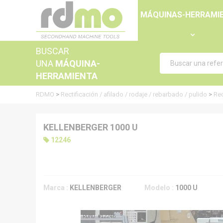
Panel de gestión de cookies
MÁQUINAS-HERRAMI
BUSCAR
UNA
MÁQUINA-
HERRAMIENTA
RDMO
>
Rectificación / afilado / rodaje / rebarbado / pulido
>
Rec
KELLENBERGER 1000 U
12246
Marca :
KELLENBERGER
Modelo :
1000 U