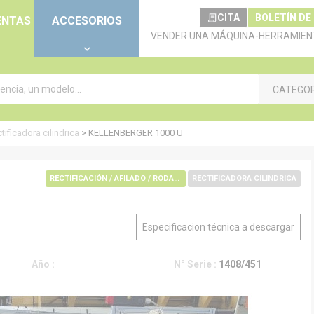
CITA
BOLETÍN DE
ENTAS
ACCESORIOS
VENDER UNA MÁQUINA-HERRAMIEN
CATEGO
tificadora cilindrica
>
KELLENBERGER 1000 U
RECTIFICACIÓN / AFILADO / RODAJE / REBARBADO / PULIDO
RECTIFICADORA CILINDRICA
Especificacion técnica a descargar
Año :
N° Serie :
1408/451