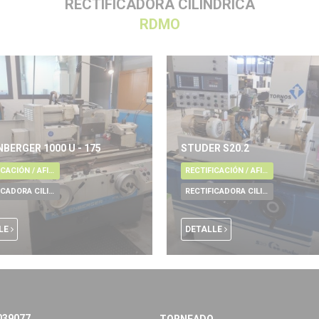
RECTIFICADORA CILINDRICA
RDMO
BERGER 1000 U - 175
STUDER S20.2
RECTIFICACIÓN / AFILADO / RODAJE / REBARBADO / PULIDO
RECTIFICACIÓN / AFILADO / RODAJE / REBARBADO / PULIDO
RECTIFICADORA CILINDRICA
RECTIFICADORA CILINDRICA
LE
DETALLE
039077
TORNEADO