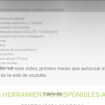
automática (desbaste, acabado y retroceso)
al para el cabezal
 muelas exteriores y 1 interior
ubricación con bomba
ctificado interior SFJ UJ70 : 14.000 [rpm]
iamante fijo en el contrapunto
arras
tico
ordazas de accionamiento
dos puntos
para altura 175 mm
es de muelas
 abrasivas
er ver este vídeo, primero tienes que autorizar e
 de la web de youtube.
 HERRAMIENTAS DISPONIBLES A
CONFIGURE