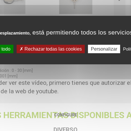
está permitiendo todos los servicio
esplazamiento,
s
 todo
Rechazar todas las cookies
Personalizar
Polí
ción : 0 - 12.5 [mm]
0.01 [mm]
ción : 0 - 30 [mm]
0.001 [mm]
er ver este vídeo, primero tienes que autorizar e
 de la web de youtube.
 HERRAMIENTAS DISPONIBLES A
CONFIGURE
DIVERSO