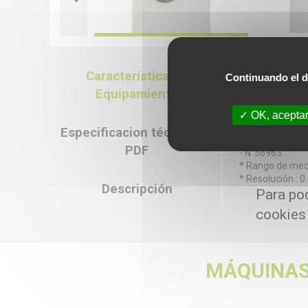
Características &
Continuando el d
Característica
Equipamiento
- Cantidad : 2
- N°42217 :
OK, aceptar
* Rango de medi
Especificacion técnica en
* Resolución : 
PDF
- N°56963 :
* Rango de medi
* Resolución : 
Descripción
Para pod
cookies
MÁQUINAS