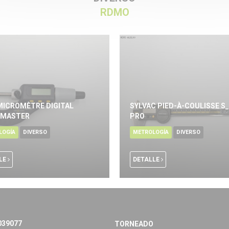
RDMO
MICROMÈTRE DIGITAL
SYLVAC PIED-À-COULISSE S
OMASTER
PRO
LOGÍA
DIVERSO
METROLOGÍA
DIVERSO
LE
DETALLE
039077
TORNEADO