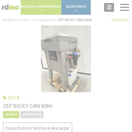
Panel de gestión de cookies
MÁQUINAS-HERRAMIENTAS
ACCESORIOS
RDMO
>
Lavado
>
Limpiadora
>
ZEP BIOXY CAN MINI
REGRESO
16118
ZEP BIOXY CAN MINI
LAVADO
LIMPIADORA
Especificacion técnica a descargar