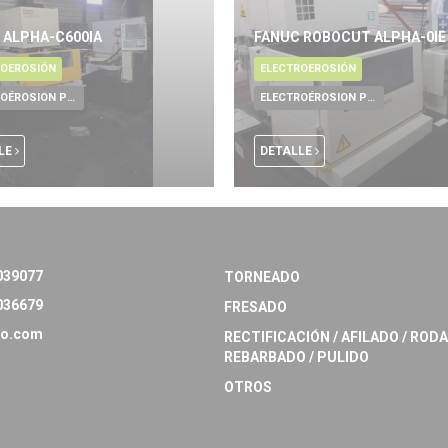
 ALPHA-C600IA
FANUC ROBOCUT ALPHA-0IE 
ROEROSIÓN
ELECTROEROSIÓN
ELECTROÉROSION POR HILO
ELECTROÉROSION POR HILO
LE
DETALLE
039077
TORNEADO
036679
FRESADO
o.com
RECTIFICACIÓN / AFILADO / RODA
REBARBADO / PULIDO
OTROS