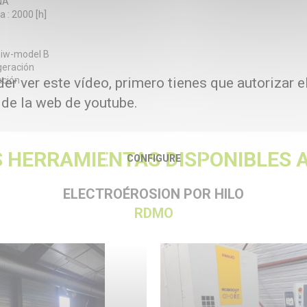
NA
a : 2000 [h]
1iw-model B
geración
ación
er ver este vídeo, primero tienes que autorizar e
 de la web de youtube.
 HERRAMIENTAS DISPONIBLES A
CONFIGURE
ELECTROÉROSION POR HILO
RDMO