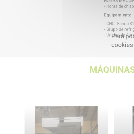
HORAS MÁQUI
- Horas de chisp
Equipamiento
- CNC : Fanuc 3
- Grupo de refri
- Unidad de filtr
Para pod
cookies
MÁQUINAS