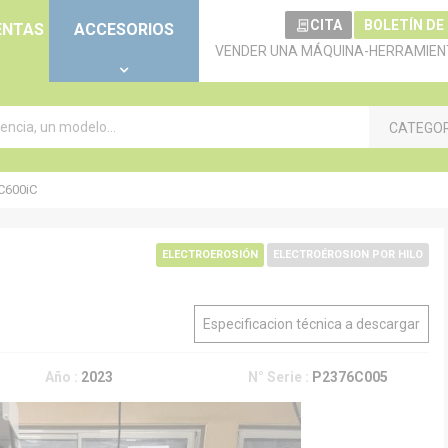
CITA
BOLETÍN DE
ENTAS
ACCESORIOS
VENDER UNA MÁQUINA-HERRAMIEN
CATEGO
C600iC
ELECTROEROSIÓN
ELECTROÉROSION POR HILO
Especificacion técnica a descargar
Año :
2023
N° Serie :
P2376C005