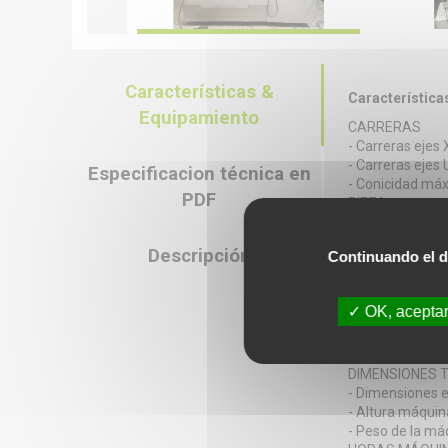
Características &
Característica
Equipamiento
CARRERAS
- Carreras ejes
- Carreras ejes
Especificacion técnica en
- Conicidad máx
PDF
PIEZA
- Dimensiones 
- Peso máx. de l
Descripción
Continuando el d
GUÍA DEL ALA
- Diámetro del 
- Peso de la bob
OK, aceptar
ALIMENTACIÓN
- Tensión de ali
- Potencia insta
DIMENSIONES 
- Dimensiones e
- Altura máquin
- Peso de la máq