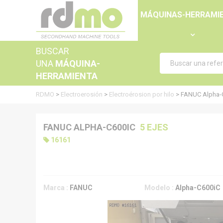
Panel de gestión de cookies
MÁQUINAS-HERRAMI
BUSCAR
UNA
MÁQUINA-
HERRAMIENTA
RDMO
>
Electroerosión
>
Electroérosion por hilo
>
FANUC Alpha-
FANUC ALPHA-C600IC
5 EJES
16161
Marca :
FANUC
Modelo :
Alpha-C600iC