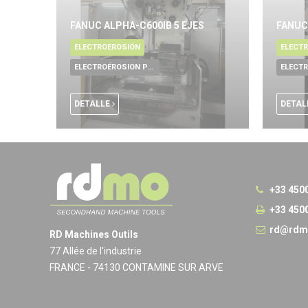
FANUC ALPHA-C600IB 5 EJES
FANUC
ELECTROEROSIÓN
ELECT
ELECTROÉROSION POR HILO
DETALLE
DETAL
+33 450
+33 450
rd@rdm
RD Machines Outils
77 Allée de l'industrie
FRANCE - 74130 CONTAMINE SUR ARVE