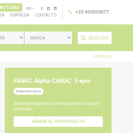
 NOTICIAS
ES
+33 450039077
TA
EMPRESA
CONTACTO
BUSCAR
RÍA
MARCA
REGRESO
FANUC Alpha-C600iC
5 ejes
Disponible ahora
Solicite presupuesto para los productos que le
interesan.
AÑADIR AL PRESUPUESTO